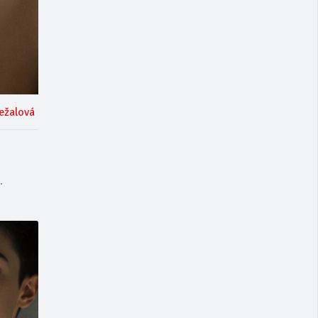
ežalová
.