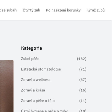
 se zubaři
Čtvrtý zub
Po nasazení korunky
Kýraž zubů
Kategorie
Zubní péče
(182)
Estetická stomatologie
(71)
Zdraví a wellness
(67)
Zdraví a krása
(16)
Zdraví a péče o tělo
(11)
Ústní hygiena a péče o zuby
(10)