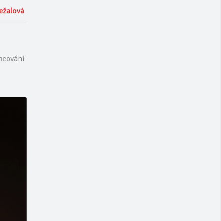
ežalová
ancování