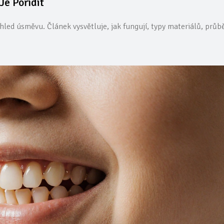
Je Pořídit
zhled úsměvu. Článek vysvětluje, jak fungují, typy materiálů, průb