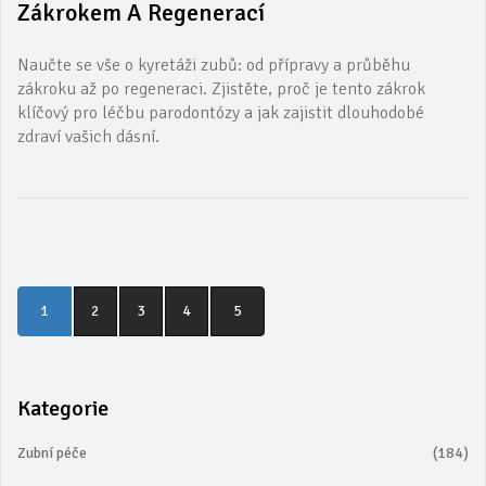
Zákrokem A Regenerací
Naučte se vše o kyretáži zubů: od přípravy a průběhu
zákroku až po regeneraci. Zjistěte, proč je tento zákrok
klíčový pro léčbu parodontózy a jak zajistit dlouhodobé
zdraví vašich dásní.
1
2
3
4
5
Kategorie
Zubní péče
(184)