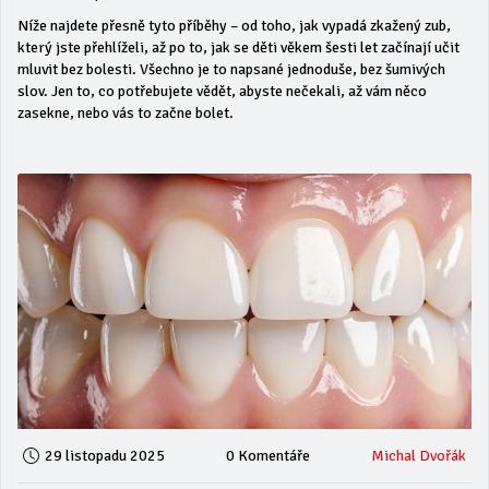
Níže najdete přesně tyto příběhy – od toho, jak vypadá zkažený zub,
který jste přehlíželi, až po to, jak se děti věkem šesti let začínají učit
mluvit bez bolesti. Všechno je to napsané jednoduše, bez šumivých
slov. Jen to, co potřebujete vědět, abyste nečekali, až vám něco
zasekne, nebo vás to začne bolet.
29 listopadu 2025
0 Komentáře
Michal Dvořák