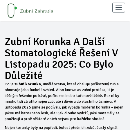
Zobraz
naviga
Zubní Korunka A Další
Stomatologické Řešení V
Listopadu 2025: Co Bylo
Důležité
Co je
zubní korunka
,
umělá vrstva, která obaluje poškozený zub a
obnovuje jeho funkci i vzhled
. Also known as
zubní protéza
, it je
běžným řešením po kávě, poškození nebo kořenové léčbě. Bez ní by
mnoho lidí ztratilo nejen zub, ale i důvěru do vlastního úsměvu.
V
listopadu 2025 jsme se podívali, jak vypadá moderní korunka – nejen
jakou má barvu nebo lesk, ale i jak dlouho vydrží, jaké materiály se
používají a proč některé z nich nejsou pro každého vhodné.
Nejen korunky byly na popředí.
bolest předních zubů
,
častý signál