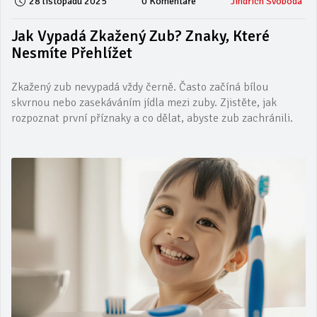
28 listopadu 2025
0 Komentáře
Jindřich Svoboda
Jak Vypadá Zkažený Zub? Znaky, Které
Nesmíte Přehlížet
Zkažený zub nevypadá vždy černě. Často začíná bílou
skvrnou nebo zasekáváním jídla mezi zuby. Zjistěte, jak
rozpoznat první příznaky a co dělat, abyste zub zachránili.