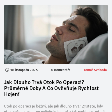
18 listopadu 2025
0 Komentáře
Tomáš Svoboda
Jak Dlouho Trvá Otok Po Operaci?
Průměrné Doby A Co Ovlivňuje Rychlost
Hojení
Otok po operaci je běžný, ale jak dlouho trvá? Zjistěte, kdy
otok začne klesat, co ovlivňuje hojení a jak rychle se zotavit.