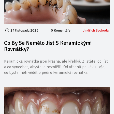
24 listopadu 2025
0 Komentáře
Jindřich Svoboda
Co By Se Nemělo Jíst S Keramickými
Rovnátky?
Keramická rovnátka jsou krásná, ale křehká. Zjistěte, co jíst
a co vynechat, abyste je nezničili. Od ořechů po kávu - vše,
co byste měli vědět o péči o keramická rovnátka.