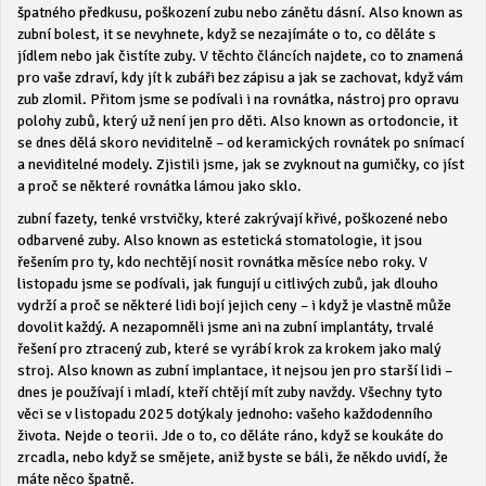
špatného předkusu, poškození zubu nebo zánětu dásní
. Also known as
zubní bolest
, it se nevyhnete, když se nezajímáte o to, co děláte s
jídlem nebo jak čistíte zuby. V těchto článcích najdete, co to znamená
pro vaše zdraví, kdy jít k zubáři bez zápisu a jak se zachovat, když vám
zub zlomil.
Přitom jsme se podívali i na
rovnátka
,
nástroj pro opravu
polohy zubů, který už není jen pro děti
. Also known as
ortodoncie
, it
se dnes dělá skoro neviditelně – od keramických rovnátek po snímací
a neviditelné modely. Zjistili jsme, jak se zvyknout na gumičky, co jíst
a proč se některé rovnátka lámou jako sklo.
zubní fazety
,
tenké vrstvičky, které zakrývají křivé, poškozené nebo
odbarvené zuby
. Also known as
estetická stomatologie
, it jsou
řešením pro ty, kdo nechtějí nosit rovnátka měsíce nebo roky. V
listopadu jsme se podívali, jak fungují u citlivých zubů, jak dlouho
vydrží a proč se některé lidi bojí jejich ceny – i když je vlastně může
dovolit každý.
A nezapomněli jsme ani na
zubní implantáty
,
trvalé
řešení pro ztracený zub, které se vyrábí krok za krokem jako malý
stroj
. Also known as
zubní implantace
, it nejsou jen pro starší lidi –
dnes je používají i mladí, kteří chtějí mít zuby navždy.
Všechny tyto
věci se v listopadu 2025 dotýkaly jednoho: vašeho každodenního
života. Nejde o teorii. Jde o to, co děláte ráno, když se koukáte do
zrcadla, nebo když se smějete, aniž byste se báli, že někdo uvidí, že
máte něco špatně.