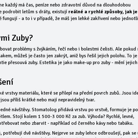
 ne každý má čas, peníze nebo zdravotní důvod na dlouhodobou
e podrobit letům s dráty, existují
reálné a rychlé způsoby, jak je
 fungují - a to i v případě, že máš jen lehké zakřivení nebo jednotli
ými Zuby?
ovat problémy s žvýkáním, řečí nebo i bolestmi čelisti. Ale pokud
akem, můžeš je často jen
zakrýt
, aniž bys řešil jejich polohu. To je
tie přesouvá zuby. Estetika je jako make-up pro zuby - mění jejich
šení
 vrstvy materiálu, které se přilepí na přední povrch zubů. Jsou id
jsou příliš krátké nebo mají nepravidelný tvar.
jedné návštěvy. Stomatolog přidává vrstvu po vrstvě, formuje je p
ětlem. Stojí kolem 1 500-3 000 Kč za zub. Výhoda? Rychlé, levné,
otřebovat nebo zbarvit - například od černého kávy nebo tabáku.
i, potřebují dvě návštěvy. Nejprve se zuby lehce odbroušejí, pak se