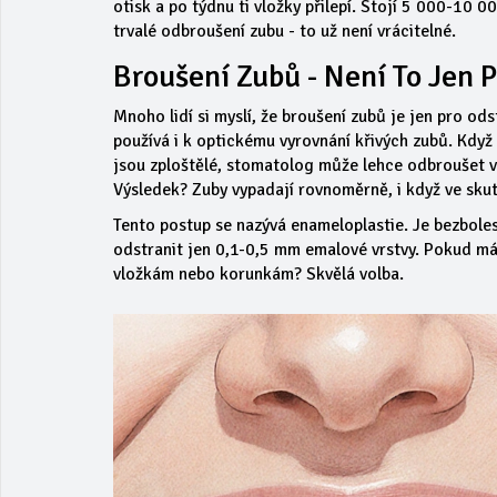
otisk a po týdnu ti vložky přilepí. Stojí 5 000-10 00
trvalé odbroušení zubu - to už není vrácitelné.
Broušení Zubů - Není To Jen 
Mnoho lidí si myslí, že broušení zubů je jen pro od
používá i k
optickému vyrovnání
křivých zubů. Když 
jsou zploštělé, stomatolog může lehce odbroušet vr
Výsledek? Zuby vypadají rovnoměrně, i když ve skut
Tento postup se nazývá
enameloplastie
. Je bezbole
odstranit jen 0,1-0,5 mm emalové vrstvy. Pokud máš
vložkám nebo korunkám? Skvělá volba.