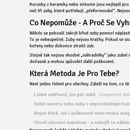
Korunky z keramiky nebo zirkonie jsou nejlepší pro
než tři zuby, které potřebují „přeformování“. Nejso
Co Nepomůže - A Proč Se Vy
Někdo se pokouší zakrýt křivé zuby pomocí náplastí
To je nebezpečné. Zuby nejsou hračky. Pokud se sn
kořeny nebo dokonce ztratit zub.
Stejně tak nejsou vhodné „náhradníky“ jako zubní n
dočasně a mohou způsobit další poškození.
Která Metoda Je Pro Tebe?
Není jedno řešení pro všechny. Záleží na tom, co tě 
Lehké zakřivení, jen pár zubů
- kompozitní vlo
Velké mezery nebo zuby s nepravidelným tv
Nejen křivé, ale i poškozené nebo tmavé zuby
Chceš všechno najednou - a nebojíš se nákla