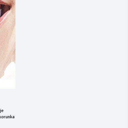
je
 korunka