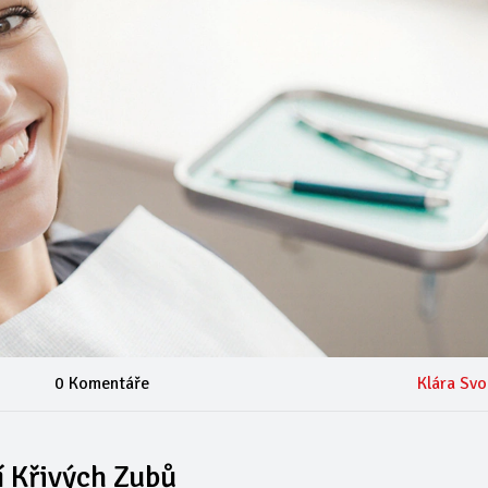
0 Komentáře
Klára Sv
 Křivých Zubů