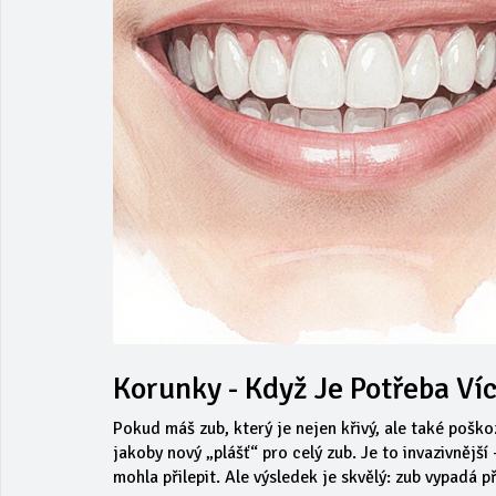
Korunky - Když Je Potřeba Ví
Pokud máš zub, který je nejen křivý, ale také pošk
jakoby nový „plášť“ pro celý zub. Je to invazivněj
mohla přilepit. Ale výsledek je skvělý: zub vypadá 