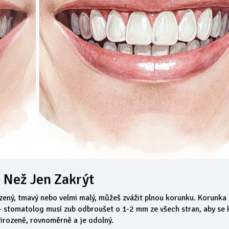
c Než Jen Zakrýt
ozený, tmavý nebo velmi malý, můžeš zvážit plnou korunku. Korunka 
ší - stomatolog musí zub odbroušet o 1-2 mm ze všech stran, aby se
přirozeně, rovnoměrně a je odolný.