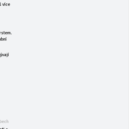
š více
rstem.
ubní
ývají
ubech