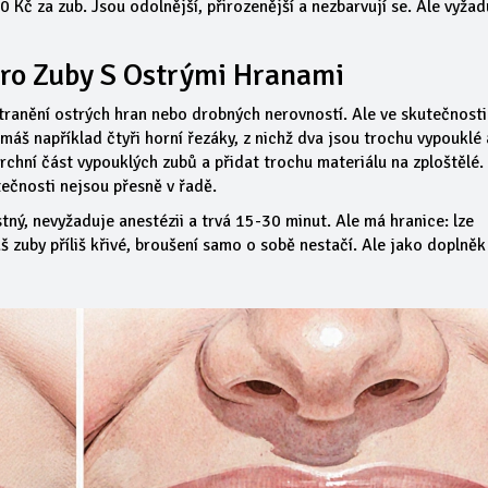
0 Kč za zub. Jsou odolnější, přirozenější a nezbarvují se. Ale vyžad
Pro Zuby S Ostrými Hranami
stranění ostrých hran nebo drobných nerovností. Ale ve skutečnosti
máš například čtyři horní řezáky, z nichž dva jsou trochu vypouklé
chní část vypouklých zubů a přidat trochu materiálu na zploštělé.
ečnosti nejsou přesně v řadě.
stný, nevyžaduje anestézii a trvá 15-30 minut. Ale má hranice: lze
 zuby příliš křivé, broušení samo o sobě nestačí. Ale jako doplněk