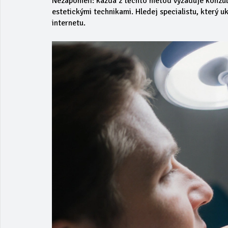
Nezapomeň: každá z těchto metod vyžaduje konzult
estetickými technikami. Hledej specialistu, který u
internetu.