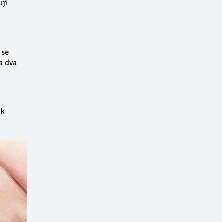
ují
 se
 a dva
 k