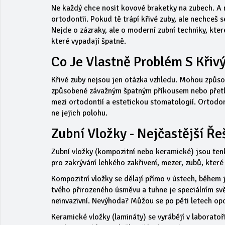
Ne každý chce nosit kovové braketky na zubech. A
ortodontii. Pokud tě trápí křivé zuby, ale nechceš s
Nejde o zázraky, ale o moderní zubní techniky, které
které vypadají špatně.
Co Je Vlastně Problém S Křiv
Křivé zuby nejsou jen otázka vzhledu. Mohou způsob
způsobené závažným špatným příkousem nebo přetl
mezi ortodontií a estetickou stomatologií. Ortodon
ne jejich polohu.
Zubní Vložky - Nejčastější Ře
Zubní vložky (kompozitní nebo keramické) jsou tenké
pro zakrývání lehkého zakřivení, mezer, zubů, které 
Kompozitní vložky se dělají přímo v ústech, během 
tvého přirozeného úsměvu a tuhne je speciálním sv
neinvazivní. Nevýhoda? Můžou se po pěti letech op
Keramické vložky (lamináty) se vyrábějí v laboratoř