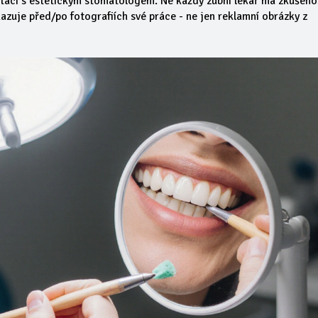
aci s estetickým stomatologem. Ne každý zubní lékař má zkušenos
kazuje před/po fotografiích své práce - ne jen reklamní obrázky z