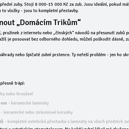
 přední zuby. Stojí 8 000-15 000 Kč za zub. Jsou ideální, pokud má
u to vložky - jsou to kompletní přestavby.
hnout „domácím Trikům“
, pružinek z internetu nebo „čínských“ návodů na přesunutí zubů p
ažíš je posouvat bez odborného dohledu, můžeš poškodit dásně, z
áhrady nebo špičaté zubní prstence. Ty neřeší problém - jen ho skr
přesně trápí:
žky nebo broušení
arem
- keramické lamináty
- keramické nebo zirkoniové korunky
dů
- kompletní estetická přestavba s lamináty na všech předních z