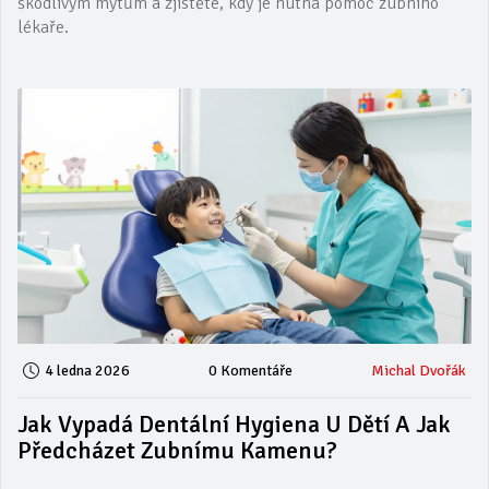
škodlivým mýtům a zjistěte, kdy je nutná pomoc zubního
lékaře.
4 ledna 2026
0 Komentáře
Michal Dvořák
Jak Vypadá Dentální Hygiena U Dětí A Jak
Předcházet Zubnímu Kamenu?