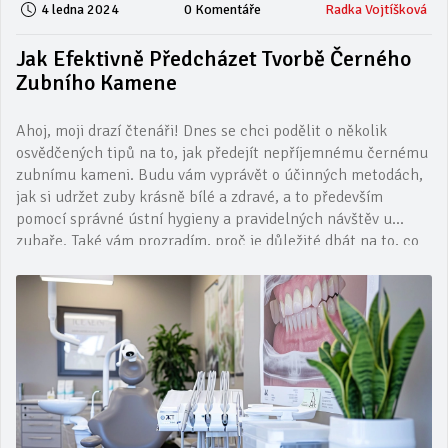
4 ledna 2024
0 Komentáře
Radka Vojtíšková
Jak Efektivně Předcházet Tvorbě Černého
Zubního Kamene
Ahoj, moji drazí čtenáři! Dnes se chci podělit o několik
osvědčených tipů na to, jak předejít nepříjemnému černému
zubnímu kameni. Budu vám vyprávět o účinných metodách,
jak si udržet zuby krásně bílé a zdravé, a to především
pomocí správné ústní hygieny a pravidelných návštěv u
zubaře. Také vám prozradím, proč je důležité dbát na to, co
jíme a pijeme, a jak mohou naše stravovací návyky ovlivnit
vznik zubního kamene. Nezapomeňte, že prevence je
klíčová, a já jsem tu, abych vám pomohla ji zvládnout co
možná nejlépe!