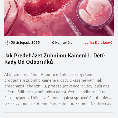
30 listopadu 2023
0 Komentáře
Lenka Doležalová
Jak Předcházet Zubnímu Kameni U Dětí:
Rady Od Odborníků
Ahoj všem rodičům! V tomto článku se zabýváme
problémem zubního kamene u dětí. Ukážeme vám, jak
předcházet jeho vzniku, protože prevence je vždy lepší než
léčení. Sdílíme s vámi rady a doporučení od odborníků na
ústní hygienu. Učíme vaše mimi, jak si správně čistit zuby a
jak se vyhnout nepříjemnému zubnímu kameni. Nechte nás
pomoci vám v této výzvě.