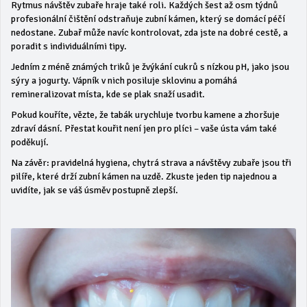
Rytmus návštěv zubaře hraje také roli. Každých šest až osm týdnů
profesionální čištění odstraňuje zubní kámen, který se domácí péčí
nedostane. Zubař může navíc kontrolovat, zda jste na dobré cestě, a
poradit s individuálními tipy.
Jedním z méně známých triků je žvýkání cukrů s nízkou pH, jako jsou
sýry a jogurty. Vápník v nich posiluje sklovinu a pomáhá
remineralizovat místa, kde se plak snaží usadit.
Pokud kouříte, vězte, že tabák urychluje tvorbu kamene a zhoršuje
zdraví dásní. Přestat kouřit není jen pro plíci – vaše ústa vám také
poděkují.
Na závěr: pravidelná hygiena, chytrá strava a návštěvy zubaře jsou tři
pilíře, které drží zubní kámen na uzdě. Zkuste jeden tip najednou a
uvidíte, jak se váš úsměv postupně zlepší.