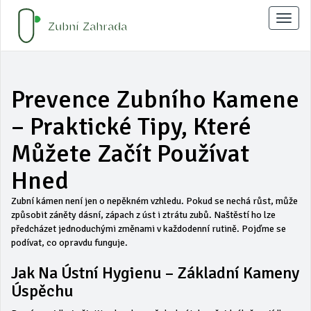
Zobraz
naviga
Prevence Zubního Kamene
– Praktické Tipy, Které
Můžete Začít Používat
Hned
Zubní kámen není jen o nepěkném vzhledu. Pokud se nechá růst, může
způsobit záněty dásní, zápach z úst i ztrátu zubů. Naštěstí ho lze
předcházet jednoduchými změnami v každodenní rutině. Pojďme se
podívat, co opravdu funguje.
Jak Na Ústní Hygienu – Základní Kameny
Úspěchu