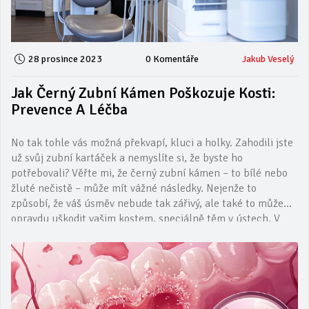
28 prosince 2023
0 Komentáře
Jakub Veselý
Jak Černý Zubní Kámen Poškozuje Kosti:
Prevence A Léčba
No tak tohle vás možná překvapí, kluci a holky. Zahodili jste
už svůj zubní kartáček a nemyslíte si, že byste ho
potřebovali? Věřte mi, že černý zubní kámen – to bílé nebo
žluté nečistě – může mít vážné následky. Nejenže to
způsobí, že váš úsměv nebude tak zářivý, ale také to může
opravdu uškodit vašim kostem, speciálně těm v ústech. V
tomhle článku se podíváme na to, co to znamená pro vaše
zdraví a jak tomu předejít. Koneckonců, kdo by chtěl, aby
něco tak jednoduchého jako nepoužívání kartáčku vedlo k
něčemu tak vážnému?