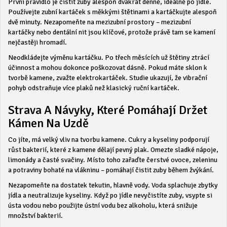
První pravidlo je čistit zuby alespoň dvakrát denně, ideálně po jídle.
Používejte zubní kartáček s měkkými štětinami a kartáčkujte alespoň
dvě minuty. Nezapomeňte na mezizubní prostory – mezizubní
kartáčky nebo dentální nit jsou klíčové, protože právě tam se kamení
nejčastěji hromadí.
Neodkládejte výměnu kartáčku. Po třech měsících už štětiny ztrácí
účinnost a mohou dokonce poškozovat dásně. Pokud máte sklon k
tvorbě kamene, zvažte elektrokartáček. Studie ukazují, že vibrační
pohyb odstraňuje více plaků než klasický ruční kartáček.
Strava A Návyky, Které Pomáhají Držet
Kámen Na Uzdě
Co jíte, má velký vliv na tvorbu kamene. Cukry a kyseliny podporují
růst bakterií, které z kamene dělají pevný plak. Omezte sladké nápoje,
limonády a časté svačiny. Místo toho zařaďte čerstvé ovoce, zeleninu
a potraviny bohaté na vlákninu – pomáhají čistit zuby během žvýkání.
Nezapomeňte na dostatek tekutin, hlavně vody. Voda splachuje zbytky
jídla a neutralizuje kyseliny. Když po jídle nevyčistíte zuby, vsypte si
ústa vodou nebo použijte ústní vodu bez alkoholu, která snižuje
množství bakterií.