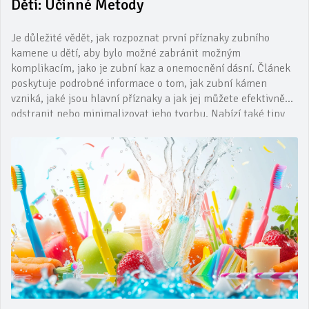
Dětí: Účinné Metody
Je důležité vědět, jak rozpoznat první příznaky zubního
kamene u dětí, aby bylo možné zabránit možným
komplikacím, jako je zubní kaz a onemocnění dásní. Článek
poskytuje podrobné informace o tom, jak zubní kámen
vzniká, jaké jsou hlavní příznaky a jak jej můžete efektivně
odstranit nebo minimalizovat jeho tvorbu. Nabízí také tipy
na účinnou prevenci a metody, které můžete zavést do denní
rutiny péče o dětské zuby.