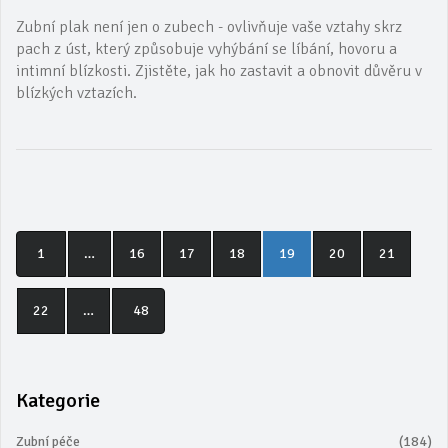
Zubní plak není jen o zubech - ovlivňuje vaše vztahy skrz
pach z úst, který způsobuje vyhýbání se líbání, hovoru a
intimní blízkosti. Zjistěte, jak ho zastavit a obnovit důvěru v
blízkých vztazích.
1
…
16
17
18
19
20
21
22
…
48
Kategorie
Zubní péče
(184)