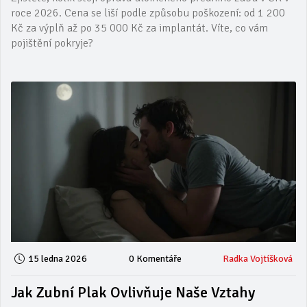
roce 2026. Cena se liší podle způsobu poškození: od 1 200
Kč za výplň až po 35 000 Kč za implantát. Víte, co vám
pojištění pokryje?
15 ledna 2026
0 Komentáře
Radka Vojtíšková
Jak Zubní Plak Ovlivňuje Naše Vztahy