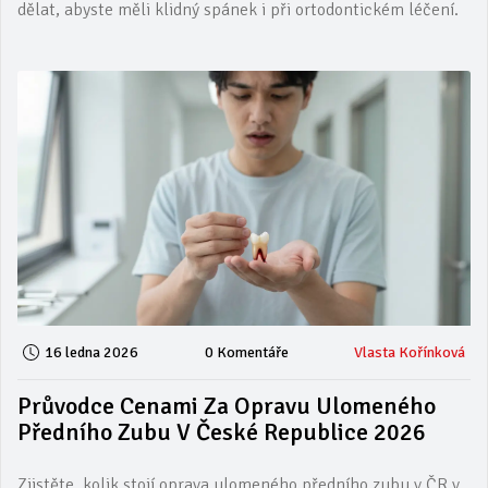
dělat, abyste měli klidný spánek i při ortodontickém léčení.
16 ledna 2026
0 Komentáře
Vlasta Kořínková
Průvodce Cenami Za Opravu Ulomeného
Předního Zubu V České Republice 2026
Zjistěte, kolik stojí oprava ulomeného předního zubu v ČR v