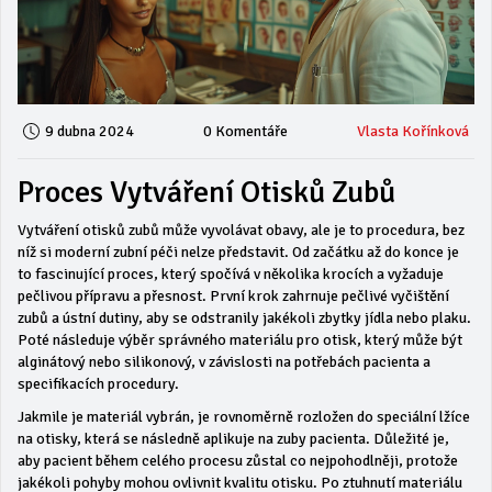
9 dubna 2024
0 Komentáře
Vlasta Kořínková
Proces Vytváření Otisků Zubů
Vytváření otisků zubů může vyvolávat obavy, ale je to procedura, bez
níž si moderní zubní péči nelze představit. Od začátku až do konce je
to fascinující proces, který spočívá v několika krocích a vyžaduje
pečlivou přípravu a přesnost. První krok zahrnuje pečlivé vyčištění
zubů a ústní dutiny, aby se odstranily jakékoli zbytky jídla nebo plaku.
Poté následuje výběr správného materiálu pro otisk, který může být
alginátový nebo silikonový, v závislosti na potřebách pacienta a
specifikacích procedury.
Jakmile je materiál vybrán, je rovnoměrně rozložen do speciální lžíce
na otisky, která se následně aplikuje na zuby pacienta. Důležité je,
aby pacient během celého procesu zůstal co nejpohodlněji, protože
jakékoli pohyby mohou ovlivnit kvalitu otisku. Po ztuhnutí materiálu