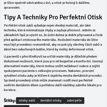
je lžíce opatrně odstraněna z úst, a otisk je hotový k dalšímu
zpracování.
Tipy A Techniky Pro Perfektní Otisk
Perfektní otisk zubů vyžaduje nejen vhodný materiál, ale také
techniku, která minimalizuje chyby a zvyšuje přesnost. Jedním ze
základních tipů je ujistit se, že ústní dutina je dobře připravená a čistá
před aplikací otiskovacího materiálu. Rozložení materiálu do lžíce
musí být provedeno rovnoměrně, aby se pokryly všechny části zubů a
dásní bez vzduchových bublin, které by mohly deformovat otisk.
U pacientů s přecitlivělostí na určité materiály je důležité předem
diskutovat možnosti, které jsou pro ně bezpečné a komfortní. Existují
alternativní materiály, které mohou snížit nežádoucí reakce a zvýšit
spokojenost pacienta s celkovým procesem. Nakonec, precizní
vytváření otisku zuby je klíčem k úspěchu mnoha dentálních procedur.
Správně provedený otisk může znamenat rozdíl mezi perfektně
sedícím dentálním dílem a potřebou další návštěvy zubního lékaře pro
korekce.
Štítky:
otisky zubů
dentální otisky
zubní péče