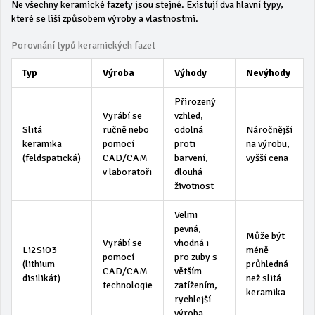
Ne všechny keramické fazety jsou stejné. Existují dva hlavní typy,
které se liší způsobem výroby a vlastnostmi.
Porovnání typů keramických fazet
Typ
Výroba
Výhody
Nevýhody
Přirozený
Vyrábí se
vzhled,
Slitá
ručně nebo
odolná
Náročnější
keramika
pomocí
proti
na výrobu,
(feldspatická)
CAD/CAM
barvení,
vyšší cena
v laboratoři
dlouhá
životnost
Velmi
pevná,
Může být
Vyrábí se
vhodná i
Li2SiO3
méně
pomocí
pro zuby s
(lithium
průhledná
CAD/CAM
větším
disilikát)
než slitá
technologie
zatížením,
keramika
rychlejší
výroba