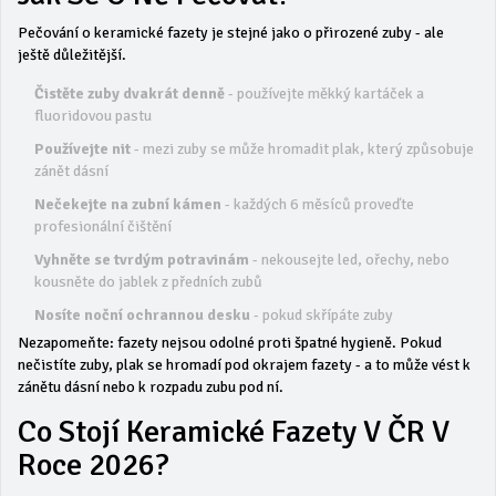
Pečování o keramické fazety je stejné jako o přirozené zuby - ale
ještě důležitější.
Čistěte zuby dvakrát denně
- používejte měkký kartáček a
fluoridovou pastu
Používejte nit
- mezi zuby se může hromadit plak, který způsobuje
zánět dásní
Nečekejte na zubní kámen
- každých 6 měsíců proveďte
profesionální čištění
Vyhněte se tvrdým potravinám
- nekousejte led, ořechy, nebo
kousněte do jablek z předních zubů
Nosíte noční ochrannou desku
- pokud skřípáte zuby
Nezapomeňte: fazety nejsou odolné proti špatné hygieně. Pokud
nečistíte zuby, plak se hromadí pod okrajem fazety - a to může vést k
zánětu dásní nebo k rozpadu zubu pod ní.
Co Stojí Keramické Fazety V ČR V
Roce 2026?