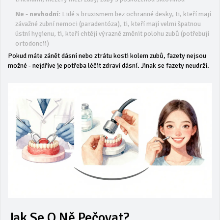
Ne - nevhodní:
Lidé s bruxismem bez ochranné desky, ti, kteří mají
závažné zubní nemoci (paradentóza), ti, kteří mají velmi špatnou
ústní hygienu, ti, kteří chtějí výrazně změnit polohu zubů (potřebují
ortodoncii)
Pokud máte zánět dásní nebo ztrátu kosti kolem zubů, fazety nejsou
možné - nejdříve je potřeba léčit zdraví dásní. Jinak se fazety neudrží.
Jak Se O Ně Pečovat?