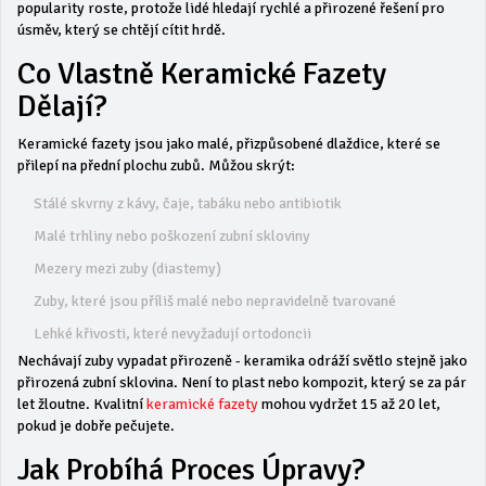
popularity roste, protože lidé hledají rychlé a přirozené řešení pro
úsměv, který se chtějí cítit hrdě.
Co Vlastně Keramické Fazety
Dělají?
Keramické fazety jsou jako malé, přizpůsobené dlaždice, které se
přilepí na přední plochu zubů. Můžou skrýt:
Stálé skvrny z kávy, čaje, tabáku nebo antibiotik
Malé trhliny nebo poškození zubní skloviny
Mezery mezi zuby (diastemy)
Zuby, které jsou příliš malé nebo nepravidelně tvarované
Lehké křivosti, které nevyžadují ortodoncii
Nechávají zuby vypadat přirozeně - keramika odráží světlo stejně jako
přirozená zubní sklovina. Není to plast nebo kompozit, který se za pár
let žloutne. Kvalitní
keramické fazety
mohou vydržet 15 až 20 let,
pokud je dobře pečujete.
Jak Probíhá Proces Úpravy?