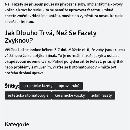
Ne. Fazety se přilepují pouze na přirozené zuby. Implantát má kovový
kořen a krycí korunku - ta se nemůže upravovat fazetou. Pokud
chcete změnit vzhled implantátu, musíte ho vyměnit za novou korunku
s lepší estetikou.
Jak Dlouho Trvá, Než Se Fazety
Zvyknou?
Většina lidí se zvykne během 3-7 dní. Můžete cítit, že zuby jsou trochu
větší nebo že se dotýkají jinak. To je normální - vaše jazyk a ústa se
přizpůsobují novému tvaru. Pokud po týdnu cítíte bolest, přílišný tlak
nebo problémy s mluvením, vraťte se k stomatologovi - může být
potřeba drobná úprava.
Štítky:
keramické fazety
úprava zubů
estetická stomatologie
keramické vložky
zubní fazety
Kategorie