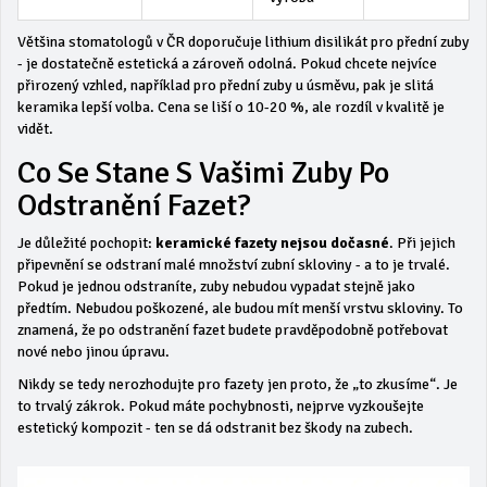
Většina stomatologů v ČR doporučuje lithium disilikát pro přední zuby
- je dostatečně estetická a zároveň odolná. Pokud chcete nejvíce
přirozený vzhled, například pro přední zuby u úsměvu, pak je slitá
keramika lepší volba. Cena se liší o 10-20 %, ale rozdíl v kvalitě je
vidět.
Co Se Stane S Vašimi Zuby Po
Odstranění Fazet?
Je důležité pochopit:
keramické fazety nejsou dočasné
. Při jejich
připevnění se odstraní malé množství zubní skloviny - a to je trvalé.
Pokud je jednou odstraníte, zuby nebudou vypadat stejně jako
předtím. Nebudou poškozené, ale budou mít menší vrstvu skloviny. To
znamená, že po odstranění fazet budete pravděpodobně potřebovat
nové nebo jinou úpravu.
Nikdy se tedy nerozhodujte pro fazety jen proto, že „to zkusíme“. Je
to trvalý zákrok. Pokud máte pochybnosti, nejprve vyzkoušejte
estetický kompozit - ten se dá odstranit bez škody na zubech.