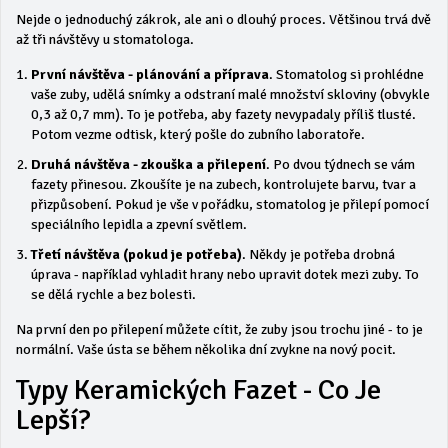
Nejde o jednoduchý zákrok, ale ani o dlouhý proces. Většinou trvá dvě
až tři návštěvy u stomatologa.
První návštěva - plánování a příprava
. Stomatolog si prohlédne
vaše zuby, udělá snímky a odstraní malé množství skloviny (obvykle
0,3 až 0,7 mm). To je potřeba, aby fazety nevypadaly příliš tlusté.
Potom vezme odtisk, který pošle do zubního laboratoře.
Druhá návštěva - zkouška a přilepení
. Po dvou týdnech se vám
fazety přinesou. Zkoušíte je na zubech, kontrolujete barvu, tvar a
přizpůsobení. Pokud je vše v pořádku, stomatolog je přilepí pomocí
speciálního lepidla a zpevní světlem.
Třetí návštěva (pokud je potřeba)
. Někdy je potřeba drobná
úprava - například vyhladit hrany nebo upravit dotek mezi zuby. To
se dělá rychle a bez bolesti.
Na první den po přilepení můžete cítit, že zuby jsou trochu jiné - to je
normální. Vaše ústa se během několika dní zvykne na nový pocit.
Typy Keramických Fazet - Co Je
Lepší?