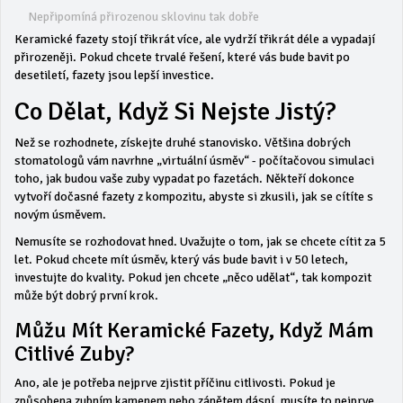
Nepřipomíná přirozenou sklovinu tak dobře
Keramické fazety stojí třikrát více, ale vydrží třikrát déle a vypadají
přirozeněji. Pokud chcete trvalé řešení, které vás bude bavit po
desetiletí, fazety jsou lepší investice.
Co Dělat, Když Si Nejste Jistý?
Než se rozhodnete, získejte druhé stanovisko. Většina dobrých
stomatologů vám navrhne „virtuální úsměv“ - počítačovou simulaci
toho, jak budou vaše zuby vypadat po fazetách. Někteří dokonce
vytvoří dočasné fazety z kompozitu, abyste si zkusili, jak se cítíte s
novým úsměvem.
Nemusíte se rozhodovat hned. Uvažujte o tom, jak se chcete cítit za 5
let. Pokud chcete mít úsměv, který vás bude bavit i v 50 letech,
investujte do kvality. Pokud jen chcete „něco udělat“, tak kompozit
může být dobrý první krok.
Můžu Mít Keramické Fazety, Když Mám
Citlivé Zuby?
Ano, ale je potřeba nejprve zjistit příčinu citlivosti. Pokud je
způsobena zubním kamenem nebo zánětem dásní, musíte to nejprve