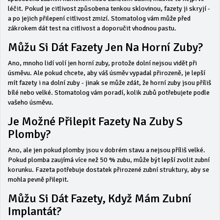
léčit. Pokud je citlivost způsobena tenkou sklovinou, fazety ji skryjí -
a po jejich přilepení citlivost zmizí. Stomatolog vám může před
zákrokem dát test na citlivost a doporučit vhodnou pastu.
Můžu Si Dát Fazety Jen Na Horní Zuby?
Ano, mnoho lidí volí jen horní zuby, protože dolní nejsou vidět při
úsměvu. Ale pokud chcete, aby váš úsměv vypadal přirozeně, je lepší
mít fazety i na dolní zuby - jinak se může zdát, že horní zuby jsou příliš
bílé nebo velké. Stomatolog vám poradí, kolik zubů potřebujete podle
vašeho úsměvu.
Je Možné Přilepit Fazety Na Zuby S
Plomby?
Ano, ale jen pokud plomby jsou v dobrém stavu a nejsou příliš velké.
Pokud plomba zaujímá více než 50 % zubu, může být lepší zvolit zubní
korunku. Fazeta potřebuje dostatek přirozené zubní struktury, aby se
mohla pevně přilepit.
Můžu Si Dát Fazety, Když Mám Zubní
Implantát?