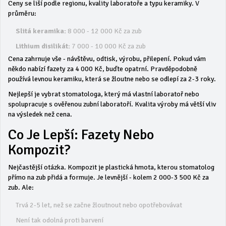
Ceny se liší podle regionu, kvality laboratoře a typu keramiky. V
průměru:
Slitá keramika:
8 000 - 12 000 Kč za zub
Lithium disilikát:
7 000 - 10 000 Kč za zub
Cena zahrnuje vše - návštěvu, odtisk, výrobu, přilepení. Pokud vám
někdo nabízí fazety za 4 000 Kč, buďte opatrní. Pravděpodobně
používá levnou keramiku, která se žloutne nebo se odlepí za 2-3 roky.
Nejlepší je vybrat stomatologa, který má vlastní laboratoř nebo
spolupracuje s ověřenou zubní laboratoří. Kvalita výroby má větší vliv
na výsledek než cena.
Co Je Lepší: Fazety Nebo
Kompozit?
Nejčastější otázka. Kompozit je plastická hmota, kterou stomatolog
přímo na zub přidá a formuje. Je levnější - kolem 2 000-3 500 Kč za
zub. Ale:
Trvá 2-5 let, než se začne žloutnout nebo opotřebovávat
Není tak odolná proti barvení