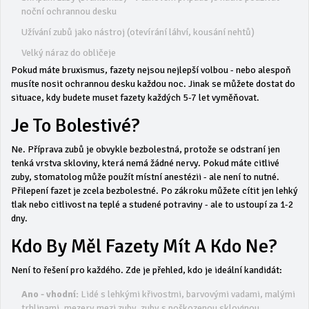
noční ochrannou desku
Užívání zubů jako nástroj (otevírání láhví, kousání nehtů)
Velký náraz do obličeje
Pokud máte bruxismus, fazety nejsou nejlepší volbou - nebo alespoň
musíte nosit ochrannou desku každou noc. Jinak se můžete dostat do
situace, kdy budete muset fazety každých 5-7 let vyměňovat.
Je To Bolestivé?
Ne. Příprava zubů je obvykle bezbolestná, protože se odstraní jen
tenká vrstva skloviny, která nemá žádné nervy. Pokud máte citlivé
zuby, stomatolog může použít místní anestézii - ale není to nutné.
Přilepení fazet je zcela bezbolestné. Po zákroku můžete cítit jen lehký
tlak nebo citlivost na teplé a studené potraviny - ale to ustoupí za 1-2
dny.
Kdo By Měl Fazety Mít A Kdo Ne?
Není to řešení pro každého. Zde je přehled, kdo je ideální kandidát:
Ano - vhodní:
Lidé s lehkými křivostmi, barvovými vadami, malými
trhlinami, mezery mezi zuby, zuby s poškozenou sklovinou