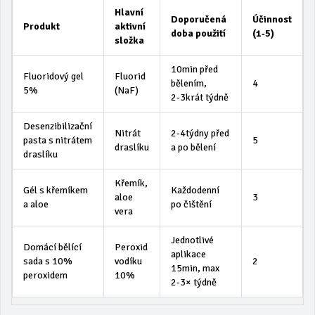
Hlavní
Doporučená
Účinnost
Produkt
aktivní
doba použití
(1‑5)
složka
10min před
Fluoridový gel
Fluorid
bělením,
4
5%
(NaF)
2‑3krát týdně
Desenzibilizační
Nitrát
2‑4týdny před
pasta s nitrátem
5
draslíku
a po bělení
draslíku
Křemík,
Gél s křemíkem
Každodenní
aloe
3
a aloe
po čištění
vera
Jednotlivé
Domácí bělící
Peroxid
aplikace
sada s 10%
vodíku
2
15min, max
peroxidem
10%
2‑3× týdně