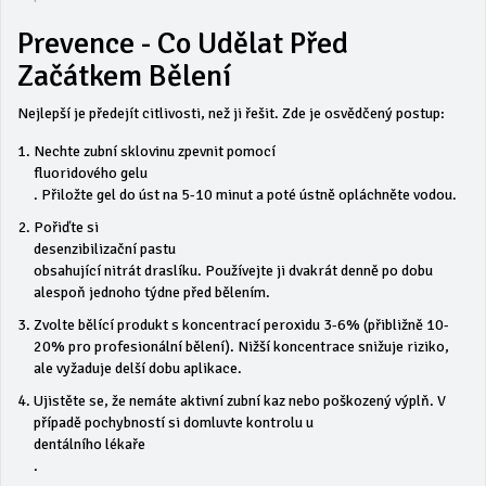
Prevence - Co Udělat Před
Začátkem Bělení
Nejlepší je předejít citlivosti, než ji řešit. Zde je osvědčený postup:
Nechte zubní sklovinu zpevnit pomocí
fluoridového gelu
. Přiložte gel do úst na 5-10 minut a poté ústně opláchněte vodou.
Pořiďte si
desenzibilizační pastu
obsahující nitrát draslíku. Používejte ji dvakrát denně po dobu
alespoň jednoho týdne před bělením.
Zvolte bělící produkt s koncentrací peroxidu 3-6% (přibližně 10-
20% pro profesionální bělení). Nižší koncentrace snižuje riziko,
ale vyžaduje delší dobu aplikace.
Ujistěte se, že nemáte aktivní zubní kaz nebo poškozený výplň. V
případě pochybností si domluvte kontrolu u
dentálního lékaře
.