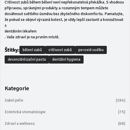
Citlivost zubů během bělení není nepřekonatelná překážka. S vhodnou
přípravou, správnými produkty a rozumným tempem můžete
dosáhnout světlého úsměvu bez zbytečného diskomfortu. Pamatujte,
že pokud se objeví výrazná bolest, je vždy lepší zastavit a konzultovat
s
dentálním lékařem
. Vaše zdraví je na prvním místě.
Štítky:
bělení zubů
citlivost zubů
peroxid vodíku
desenzibilizační pasta
dentální hygiena
Kategorie
Zubní péče
(184)
Estetická stomatologie
(75)
Zdraví a wellness
(68)