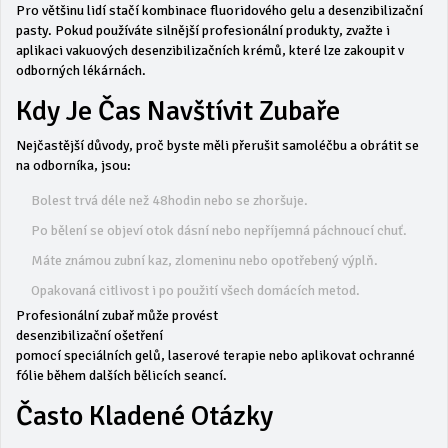
Pro většinu lidí stačí kombinace fluoridového gelu a desenzibilizační
pasty. Pokud používáte silnější profesionální produkty, zvažte i
aplikaci vakuových desenzibilizačních krémů, které lze zakoupit v
odborných lékárnách.
Kdy Je Čas Navštívit Zubaře
Nejčastější důvody, proč byste měli přerušit samoléčbu a obrátit se
na odborníka, jsou:
Bolest trvá déle než 48hodin nebo se zhoršuje.
Po bělení se objeví otok dásní nebo nepříjemná páchnoucí chuť.
Máte známou zubní kaz, zlomeninu nebo opotřebený výplň.
Opakovaná citlivost i po použití všech domácích metod.
Profesionální zubař může provést
desenzibilizační ošetření
pomocí speciálních gelů, laserové terapie nebo aplikovat ochranné
fólie během dalších bělicích seancí.
Často Kladené Otázky