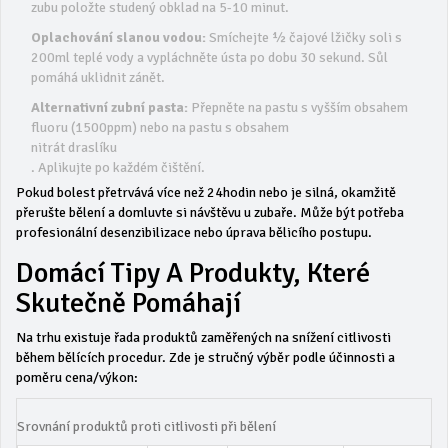
zubu položte studený obklad na 5-10 minut.
Oplachování slanou vodou:
Smíchejte ½ čajové lžičky soli s
200ml teplé vody a vypláchněte ústa po dobu 30 sekund. Sůl
pomáhá uklidnit zánět.
Alternativní zubní pasta:
Přepněte na pastu s vyšším obsahem
fluoru (1500ppm) nebo na pastu s obsahem
nitrát draslíku
. Aplikujte po každém čištění.
Pokud bolest přetrvává více než 24hodin nebo je silná, okamžitě
přerušte bělení a domluvte si návštěvu u zubaře. Může být potřeba
profesionální desenzibilizace nebo úprava bělicího postupu.
Domácí Tipy A Produkty, Které
Skutečně Pomáhají
Na trhu existuje řada produktů zaměřených na snížení citlivosti
během bělících procedur. Zde je stručný výběr podle účinnosti a
poměru cena/výkon:
Srovnání produktů proti citlivosti při bělení