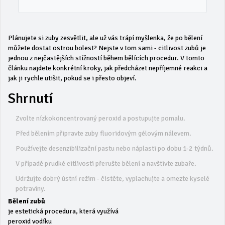
Plánujete si zuby zesvětlit, ale už vás trápí myšlenka, že po bělení
můžete dostat ostrou bolest? Nejste v tom sami - citlivost zubů je
jednou z nejčastějších stížností během bělících procedur. V tomto
článku najdete konkrétní kroky, jak předcházet nepříjemné reakci a
jak ji rychle utišit, pokud se i přesto objeví.
Shrnutí
Zvolte nízkokoncentrovaný peroxid a postupujte pomalu.
Před bělením připravte zuby fluoridovým gélovým nálevem.
Používejte desenzibilizační pastu nebo náplasti po dobu 1-2 týdnů.
V případě prudké citlivosti přerušte bělení a navštivte zubaře.
Udržujte dobrý ústní režim - čistěte, vyplachujte a omezte kyselé
potraviny.
Bělení zubů
je estetická procedura, která využívá
peroxid vodíku