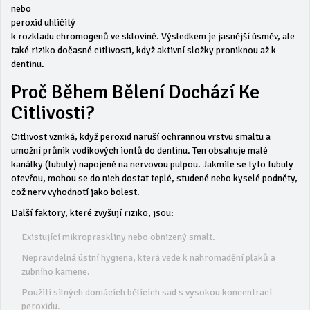
nebo
peroxid uhličitý
k rozkladu chromogenů ve sklovině. Výsledkem je jasnější úsměv, ale
také riziko dočasné citlivosti, když aktivní složky proniknou až k
dentinu.
Proč Během Bělení Dochází Ke
Citlivosti?
Citlivost vzniká, když peroxid naruší ochrannou vrstvu smaltu a
umožní průnik vodíkových iontů do dentinu. Ten obsahuje malé
kanálky (tubuly) napojené na nervovou pulpou. Jakmile se tyto tubuly
otevřou, mohou se do nich dostat teplé, studené nebo kyselé podněty,
což nerv vyhodnotí jako bolest.
Další faktory, které zvyšují riziko, jsou:
Existující mikropraskliny nebo obnizený smalt.
Nepravidelná ústní hygiena, která vede k nahromadění plaků a
zubního kamene.
Použití silných domácích bělících sad s vysokou koncentrací
peroxidu.