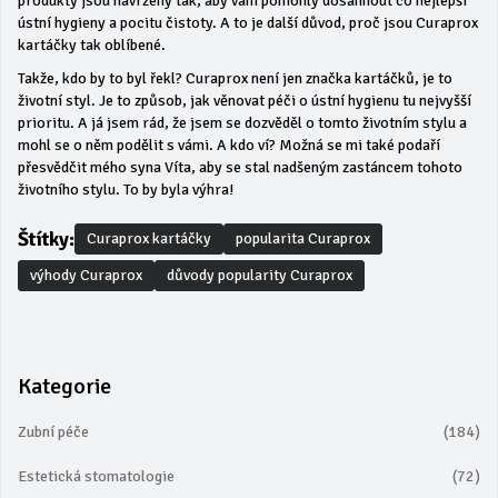
produkty jsou navrženy tak, aby vám pomohly dosáhnout co nejlepší
ústní hygieny a pocitu čistoty. A to je další důvod, proč jsou Curaprox
kartáčky tak oblíbené.
Takže, kdo by to byl řekl? Curaprox není jen značka kartáčků, je to
životní styl. Je to způsob, jak věnovat péči o ústní hygienu tu nejvyšší
prioritu. A já jsem rád, že jsem se dozvěděl o tomto životním stylu a
mohl se o něm podělit s vámi. A kdo ví? Možná se mi také podaří
přesvědčit mého syna Víta, aby se stal nadšeným zastáncem tohoto
životního stylu. To by byla výhra!
Štítky:
Curaprox kartáčky
popularita Curaprox
výhody Curaprox
důvody popularity Curaprox
Kategorie
Zubní péče
(184)
Estetická stomatologie
(72)