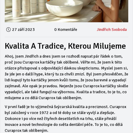
27 září 2023
0 Komentáře
Jindřich Svoboda
Kvalita A Tradice, Kterou Milujeme
Ahoj, jsem Jindřich a dnes jsem se rozhodl napsat pár řádek o tom,
proč jsou Curaprox kartáčky tak oblíbené. Věřte mi, že jsem k této
otázce přistupoval s odpovídající dávkou skepticismu. Myslel jsem si,
že jde jen o další hype, který tu za chvíli zmizí. Byl jsem přesvědčen, že
lidi kupují tyto kartáčky jenom kvůli tomu, že jsou barevné a vypadají
zajímavě. Ale opak je pravdou. Nejenže jsou Curaprox kartáčky skvěle
vypadající, ale také fungují na výbornou. Kvalita a tradice, to je to, co
milujeme a co dělá Curaprox tak oblíbeným.
V první řadě je to výjimečná švýcarská kvalita a preciznost. Curaprox
byl založený v roce 1972 a od té doby se stále vyvíjí a zlepšuje.
Dokonce i po více než čtyřech desetiletích na trhu, stále přináší
inovace a nové technologie do světa dentální péče. To je to, co dělá
Curaprox tak oblíbeným.