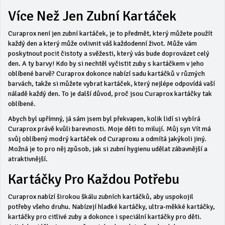
Více Než Jen Zubní Kartáček
Curaprox není jen zubní kartáček, je to předmět, který můžete použít
každý den a který může ovlivnit váš každodenní život. Může vám
poskytnout pocit čistoty a svěžesti, který vás bude doprovázet celý
den. A ty barvy! Kdo by si nechtěl vyčistit zuby s kartáčkem v jeho
oblíbené barvě? Curaprox dokonce nabízí sadu kartáčků v různých
barvách, takže si můžete vybrat kartáček, který nejlépe odpovídá vaší
náladě každý den. To je další důvod, proč jsou Curaprox kartáčky tak
oblíbené.
Abych byl upřímný, já sám jsem byl překvapen, kolik lidí si vybírá
Curaprox právě kvůli barevnosti. Moje děti to milují. Můj syn Vít má
svůj oblíbený modrý kartáček od Curaproxu a odmítá jakýkoli jiný.
Možná je to pro něj způsob, jak si zubní hygienu udělat zábavnější a
atraktivnější.
Kartáčky Pro Každou Potřebu
Curaprox nabízí širokou škálu zubních kartáčků, aby uspokojil
potřeby všeho druhu. Nabízejí hladké kartáčky, ultra-měkké kartáčky,
kartáčky pro citlivé zuby a dokonce i speciální kartáčky pro děti.