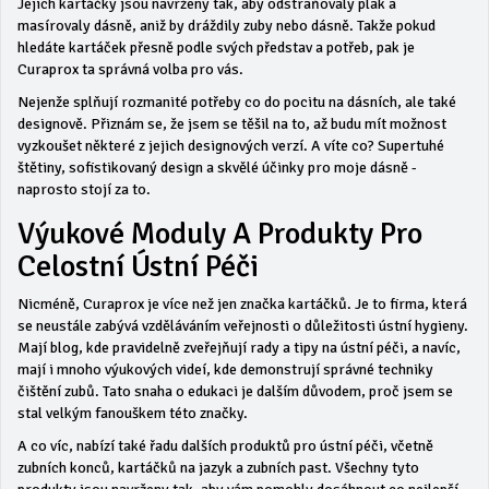
Jejich kartáčky jsou navrženy tak, aby odstraňovaly plak a
masírovaly dásně, aniž by dráždily zuby nebo dásně. Takže pokud
hledáte kartáček přesně podle svých představ a potřeb, pak je
Curaprox ta správná volba pro vás.
Nejenže splňují rozmanité potřeby co do pocitu na dásních, ale také
designově. Přiznám se, že jsem se těšil na to, až budu mít možnost
vyzkoušet některé z jejich designových verzí. A víte co? Supertuhé
štětiny, sofistikovaný design a skvělé účinky pro moje dásně -
naprosto stojí za to.
Výukové Moduly A Produkty Pro
Celostní Ústní Péči
Nicméně, Curaprox je více než jen značka kartáčků. Je to firma, která
se neustále zabývá vzděláváním veřejnosti o důležitosti ústní hygieny.
Mají blog, kde pravidelně zveřejňují rady a tipy na ústní péči, a navíc,
mají i mnoho výukových videí, kde demonstrují správné techniky
čištění zubů. Tato snaha o edukaci je dalším důvodem, proč jsem se
stal velkým fanouškem této značky.
A co víc, nabízí také řadu dalších produktů pro ústní péči, včetně
zubních konců, kartáčků na jazyk a zubních past. Všechny tyto