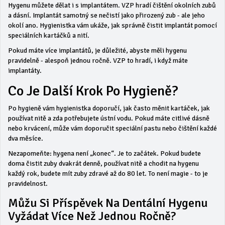
Hygenu můžete dělat i s implantátem. VZP hradí čištění okolních zubů
a dásní. Implantát samotný se nečistí jako přirozený zub - ale jeho
okolí ano. Hygienistka vám ukáže, jak správně čistit implantát pomocí
speciálních kartáčků a nití.
Pokud máte více implantátů, je důležité, abyste měli hygenu
pravidelně - alespoň jednou ročně. VZP to hradí, i když máte
implantáty.
Co Je Další Krok Po Hygieně?
Po hygieně vám hygienistka doporučí, jak často měnit kartáček, jak
používat nitě a zda potřebujete ústní vodu. Pokud máte citlivé dásně
nebo krvácení, může vám doporučit speciální pastu nebo čištění každé
dva měsíce.
Nezapomeňte: hygena není „konec“. Je to začátek. Pokud budete
doma čistit zuby dvakrát denně, používat nitě a chodit na hygenu
každý rok, budete mít zuby zdravé až do 80 let. To není magie - to je
pravidelnost.
Můžu Si Příspěvek Na Dentální Hygenu
Vyžádat Více Než Jednou Ročně?