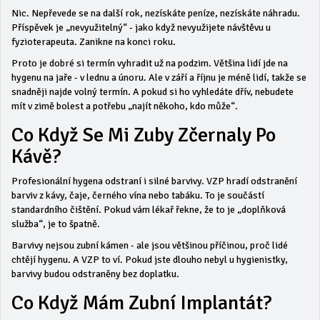
Nic. Nepřevede se na další rok, nezískáte peníze, nezískáte náhradu.
Příspěvek je „nevyužitelný“ - jako když nevyužijete návštěvu u
fyzioterapeuta. Zanikne na konci roku.
Proto je dobré si termín vyhradit už na podzim. Většina lidí jde na
hygenu na jaře - v lednu a únoru. Ale v září a říjnu je méně lidí, takže se
snadněji najde volný termín. A pokud si ho vyhledáte dřív, nebudete
mít v zimě bolest a potřebu „najít někoho, kdo může“.
Co Když Se Mi Zuby Zčernaly Po
Kávě?
Profesionální hygena odstraní i silné barvivy. VZP hradí odstranění
barviv z kávy, čaje, černého vína nebo tabáku. To je součástí
standardního čištění. Pokud vám lékař řekne, že to je „doplňková
služba“, je to špatně.
Barvivy nejsou zubní kámen - ale jsou většinou příčinou, proč lidé
chtějí hygenu. A VZP to ví. Pokud jste dlouho nebyl u hygienistky,
barvivy budou odstraněny bez doplatku.
Co Když Mám Zubní Implantát?