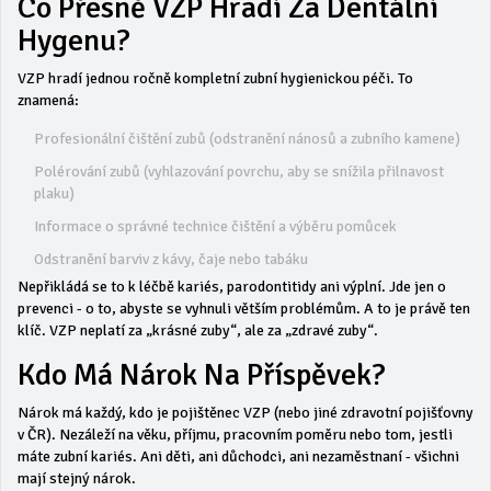
Co Přesně VZP Hradí Za Dentální
Hygenu?
VZP hradí jednou ročně kompletní zubní hygienickou péči. To
znamená:
Profesionální čištění zubů (odstranění nánosů a zubního kamene)
Polérování zubů (vyhlazování povrchu, aby se snížila přilnavost
plaku)
Informace o správné technice čištění a výběru pomůcek
Odstranění barviv z kávy, čaje nebo tabáku
Nepřikládá se to k léčbě kariés, parodontitidy ani výplní. Jde jen o
prevenci - o to, abyste se vyhnuli větším problémům. A to je právě ten
klíč. VZP neplatí za „krásné zuby“, ale za „zdravé zuby“.
Kdo Má Nárok Na Příspěvek?
Nárok má každý, kdo je pojištěnec VZP (nebo jiné zdravotní pojišťovny
v ČR). Nezáleží na věku, příjmu, pracovním poměru nebo tom, jestli
máte zubní kariés. Ani děti, ani důchodci, ani nezaměstnaní - všichni
mají stejný nárok.