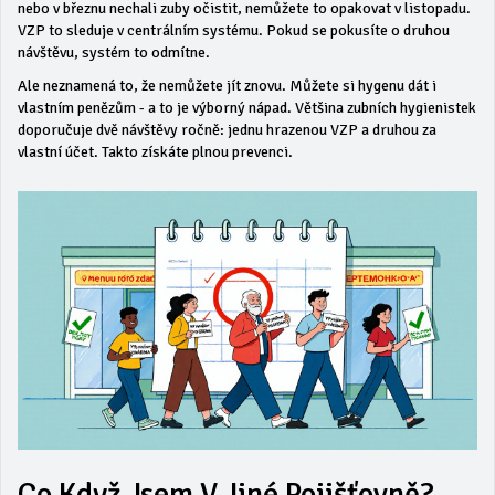
nebo v březnu nechali zuby očistit, nemůžete to opakovat v listopadu.
VZP to sleduje v centrálním systému. Pokud se pokusíte o druhou
návštěvu, systém to odmítne.
Ale neznamená to, že nemůžete jít znovu. Můžete si hygenu dát i
vlastním penězům - a to je výborný nápad. Většina zubních hygienistek
doporučuje dvě návštěvy ročně: jednu hrazenou VZP a druhou za
vlastní účet. Takto získáte plnou prevenci.
Co Když Jsem V Jiné Pojišťovně?