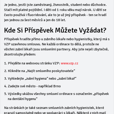
Je jedno, jestli jste zaměstnaný, živnostník, student nebo důchodce.
Stačí mít platné pojištění. I děti od 1 roku věku mají nárok. U dětí se
často používá i fluoridování, ale to je už jiný příspěvek - ten se hradí
jen jednou za šest měsíců a jen do 18 let.
Kde Si Příspěvek Můžete Vyžádat?
Příspěvek hradíte přímo u zubního lékaře nebo hygienistky, který má s
VZP uzavřenou smlouvu. Ne každá ordinace to dělá, protože ne
všichni zubní lékaři jsou smluvními partnery. Aby jste nejeli zbytečně,
zkontrolujte předem:
Přejděte na webovou stránku VZP:
www.vzp.cz
Klikněte na „Najít smluvního poskytovatele“
Vyhledejte „zubní hygiena“ nebo „zubní lékař“
Zadejte své město - například Brno
Výsledky ukážou všechny smluvní ordinace s označením „příspěvek
na dentální hygenu“
Na stránkách je také seznam smluvních zubních hygienistek, které
pracují samostatně nebo ve spolupráci s lékaři. Některé z nich mají