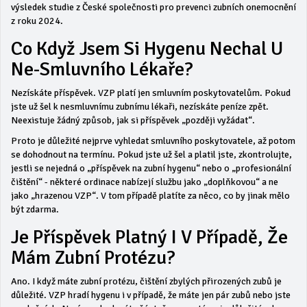
výsledek studie z
České společnosti pro prevenci zubních onemocnění
z roku 2024.
Co Když Jsem Si Hygenu Nechal U
Ne-Smluvního Lékaře?
Nezískáte příspěvek. VZP platí jen smluvním poskytovatelům. Pokud
jste už šel k nesmluvnímu zubnímu lékaři, nezískáte peníze zpět.
Neexistuje žádný způsob, jak si příspěvek „později vyžádat“.
Proto je důležité nejprve vyhledat smluvního poskytovatele, až potom
se dohodnout na termínu. Pokud jste už šel a platil jste, zkontrolujte,
jestli se nejedná o „příspěvek na zubní hygenu“ nebo o „profesionální
čištění“ - některé ordinace nabízejí službu jako „doplňkovou“ a ne
jako „hrazenou VZP“. V tom případě platíte za něco, co by jinak mělo
být zdarma.
Je Příspěvek Platný I V Případě, Že
Mám Zubní Protézu?
Ano. I když máte zubní protézu, čištění zbylých přirozených zubů je
důležité. VZP hradí hygenu i v případě, že máte jen pár zubů nebo jste