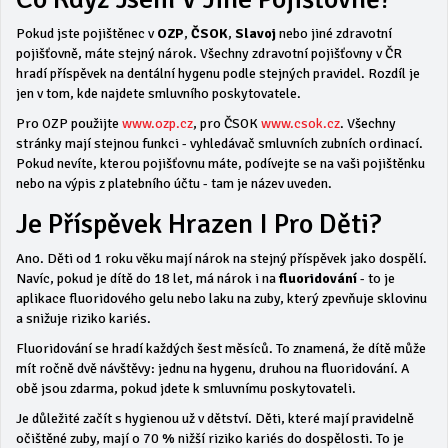
Pokud jste pojištěnec v
OZP
,
ČSOK
,
Slavoj
nebo jiné zdravotní
pojišťovně, máte stejný nárok. Všechny zdravotní pojišťovny v ČR
hradí příspěvek na dentální hygenu podle stejných pravidel. Rozdíl je
jen v tom, kde najdete smluvního poskytovatele.
Pro OZP použijte
www.ozp.cz
, pro ČSOK
www.csok.cz
. Všechny
stránky mají stejnou funkci - vyhledávač smluvních zubních ordinací.
Pokud nevíte, kterou pojišťovnu máte, podívejte se na vaši pojištěnku
nebo na výpis z platebního účtu - tam je název uveden.
Je Příspěvek Hrazen I Pro Děti?
Ano. Děti od 1 roku věku mají nárok na stejný příspěvek jako dospělí.
Navíc, pokud je dítě do 18 let, má nárok i na
fluoridování
- to je
aplikace fluoridového gelu nebo laku na zuby, který zpevňuje sklovinu
a snižuje riziko kariés.
Fluoridování se hradí každých šest měsíců. To znamená, že dítě může
mít ročně dvě návštěvy: jednu na hygenu, druhou na fluoridování. A
obě jsou zdarma, pokud jdete k smluvnímu poskytovateli.
Je důležité začít s hygienou už v dětství. Děti, které mají pravidelně
očištěné zuby, mají o 70 % nižší riziko kariés do dospělosti. To je