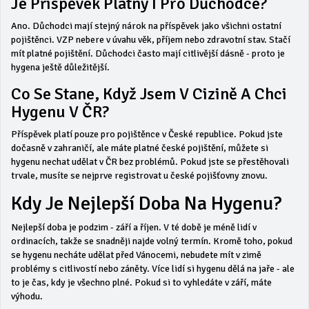
Je Příspěvek Platný I Pro Důchodce?
Ano. Důchodci mají stejný nárok na příspěvek jako všichni ostatní
pojištěnci. VZP nebere v úvahu věk, příjem nebo zdravotní stav. Stačí
mít platné pojištění. Důchodci často mají citlivější dásně - proto je
hygena ještě důležitější.
Co Se Stane, Když Jsem V Cizině A Chci
Hygenu V ČR?
Příspěvek platí pouze pro pojištěnce v České republice. Pokud jste
dočasně v zahraničí, ale máte platné české pojištění, můžete si
hygenu nechat udělat v ČR bez problémů. Pokud jste se přestěhovali
trvale, musíte se nejprve registrovat u české pojišťovny znovu.
Kdy Je Nejlepší Doba Na Hygenu?
Nejlepší doba je podzim - září a říjen. V té době je méně lidí v
ordinacích, takže se snadněji najde volný termín. Kromě toho, pokud
se hygenu necháte udělat před Vánocemi, nebudete mít v zimě
problémy s citlivostí nebo záněty. Více lidí si hygenu dělá na jaře - ale
to je čas, kdy je všechno plné. Pokud si to vyhledáte v září, máte
výhodu.