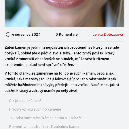
4 července 2024
0 Komentáře
Lenka Doležalová
Zubní kámen je jedním z nejčastějších problémů, se kterými se lidé
potýkají, pokud jde o péči o svoje zuby. Tento tvrdý povlak, který
vzniká z minerálů obsažených ve slinách, může vést k různým
problémům, pokud není správně ošetřen.
V tomto článku se zaměříme na to, co je zubní kámen, proč a jak
vzniká, jaké metody jsou nejefektivnější pro jeho odstranění a jak
můžete každodenními návyky předejít jeho vzniku. Naučte se, jak si
udržet krásný a zdravý úsměv po celý život.
Co je zubní kámen?
Příčiny vzniku zubního kamene
Jak odstranit zubní kámen doma a u zubaře
Preventivní opatření proti zubnímu kameni