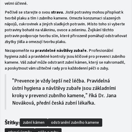
velmi účinné.
Pečlivě se starejte o svou
stravu
. Jisté potraviny mohou přispívat k
tvorbě plaku a tím i zubního kamene. Omezte konzumaci slazených
nápojů, cukrovinek a jiných sladkých potravin. Místo toho si vyberte
potraviny bohaté na vlákninu, ovoce a zeleninu. Žvýkání těchto
potravin podporuje tvorbu slin, které přirozeně pomáhají odstraňovat
zbytky jídla a omezují tvorbu plaku.
Nezapomeňte na
pravidelné návštěvy zubaře
. Profesionální
hygiena zubů a pravidelné kontroly jsou klíčové pro prevenci zubního
kamene. Váš zubař může odstranit zubní kámen, který se nahromadil,
a poskytnout vám užitečné rady pro každodenní péči o zuby.
"Prevence je vždy lepší než léčba. Pravidelná
ústní hygiena a návštěvy zubaře jsou základními
kroky v prevenci zubního kamene," říká Dr. Jana
Nováková, přední česká zubní lékařka.
Štítky:
zubní kámen
odstranění zubního kamene