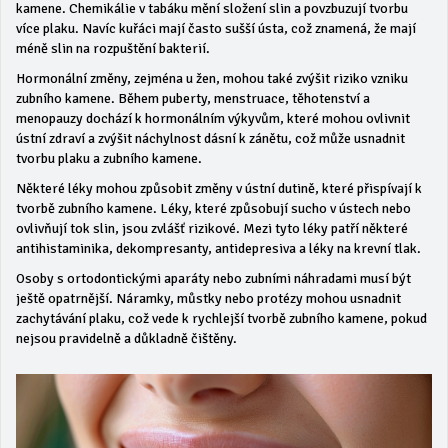
kamene. Chemikálie v tabáku mění složení slin a povzbuzují tvorbu
více plaku. Navíc kuřáci mají často sušší ústa, což znamená, že mají
méně slin na rozpuštění bakterií.
Hormonální změny, zejména u žen, mohou také zvýšit riziko vzniku
zubního kamene. Během puberty, menstruace, těhotenství a
menopauzy dochází k hormonálním výkyvům, které mohou ovlivnit
ústní zdraví a zvýšit náchylnost dásní k zánětu, což může usnadnit
tvorbu plaku a zubního kamene.
Některé léky mohou způsobit změny v ústní dutině, které přispívají k
tvorbě zubního kamene. Léky, které způsobují sucho v ústech nebo
ovlivňují tok slin, jsou zvlášť rizikové. Mezi tyto léky patří některé
antihistaminika, dekompresanty, antidepresiva a léky na krevní tlak.
Osoby s ortodontickými aparáty nebo zubními náhradami musí být
ještě opatrnější. Náramky, můstky nebo protézy mohou usnadnit
zachytávání plaku, což vede k rychlejší tvorbě zubního kamene, pokud
nejsou pravidelně a důkladně čištěny.