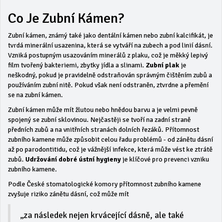
Co Je Zubní Kámen?
Zubní kámen, známý také jako dentální kámen nebo zubní kalcifikát, je
tvrdá minerální usazenina, která se vytváří na zubech a pod linií dásní.
Vzniká postupným usazováním minerálů z plaku, což je měkký lepivý
film tvořený bakteriemi, zbytky jídla a slinami.
Zubní plak
je
neškodný, pokud je pravidelně odstraňován správným čištěním zubů a
používáním zubní nitě. Pokud však není odstraněn, ztvrdne a přemění
se na zubní kámen.
Zubní kámen může mít žlutou nebo hnědou barvu a je velmi pevně
spojený se zubní sklovinou. Nejčastěji se tvoří na zadní straně
předních zubů a na vnitřních stranách dolních řezáků. Přítomnost
zubního kamene může způsobit celou řadu problémů - od zánětu dásní
až po parodontitidu, což je vážnější infekce, která může vést ke ztrátě
zubů.
Udržování dobré ústní hygieny
je klíčové pro prevenci vzniku
zubního kamene.
Podle České stomatologické komory přítomnost zubního kamene
zvyšuje riziko zánětu dásní, což může mít
„za následek nejen krvácející dásně, ale také