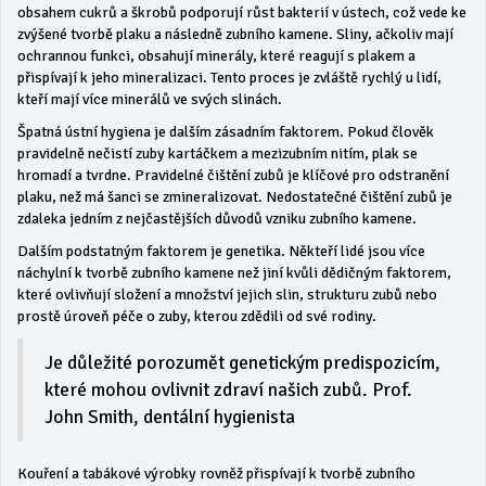
obsahem cukrů a škrobů podporují růst bakterií v ústech, což vede ke
zvýšené tvorbě plaku a následně zubního kamene. Sliny, ačkoliv mají
ochrannou funkci, obsahují minerály, které reagují s plakem a
přispívají k jeho mineralizaci. Tento proces je zvláště rychlý u lidí,
kteří mají více minerálů ve svých slinách.
Špatná ústní hygiena je dalším zásadním faktorem. Pokud člověk
pravidelně nečistí zuby kartáčkem a mezizubním nitím, plak se
hromadí a tvrdne. Pravidelné čištění zubů je klíčové pro odstranění
plaku, než má šanci se zmineralizovat. Nedostatečné čištění zubů je
zdaleka jedním z nejčastějších důvodů vzniku zubního kamene.
Dalším podstatným faktorem je genetika. Někteří lidé jsou více
náchylní k tvorbě zubního kamene než jiní kvůli dědičným faktorem,
které ovlivňují složení a množství jejich slin, strukturu zubů nebo
prostě úroveň péče o zuby, kterou zdědili od své rodiny.
Je důležité porozumět genetickým predispozicím,
které mohou ovlivnit zdraví našich zubů. Prof.
John Smith, dentální hygienista
Kouření a tabákové výrobky rovněž přispívají k tvorbě zubního