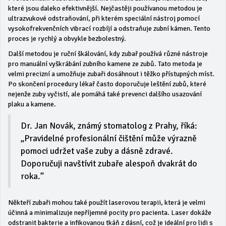
které jsou daleko efektivnější. Nejčastěji používanou metodou je
ultrazvukové odstraňování, při kterém speciální nástroj pomocí
vysokofrekvenčních vibrací rozbíjí a odstraňuje zubní kámen. Tento
proces je rychlý a obvykle bezbolestný.
Další metodou je ruční škálování, kdy zubař používá různé nástroje
pro manuální vyškrábání zubního kamene ze zubů. Tato metoda je
velmi precizní a umožňuje zubaři dosáhnout i těžko přístupných míst.
Po skončení procedury lékař často doporučuje leštění zubů, které
nejenže zuby vyčistí, ale pomáhá také prevenci dalšího usazování
plaku a kamene.
Dr. Jan Novák, známý stomatolog z Prahy, říká:
„Pravidelné profesionální čištění může výrazně
pomoci udržet vaše zuby a dásně zdravé.
Doporučuji navštívit zubaře alespoň dvakrát do
roka.”
Někteří zubaři mohou také použít laserovou terapii, která je velmi
účinná a minimalizuje nepříjemné pocity pro pacienta. Laser dokáže
odstranit bakterie a infikovanou tkáň z dásní, což je ideální pro lidi s