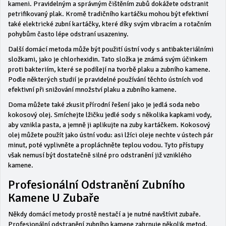
kameni. Pravidelným a správným čištěním zubů dokážete odstranit
petrifikovaný plak. Kromě tradičního kartáčku mohou být efektivní
také elektrické zubní kartáčky, které díky svým vibracím a rotačním
pohybům často lépe odstraní usazeniny.
Další domácí metoda může být použití ústní vody s antibakteriálními
složkami, jako je chlorhexidin. Tato složka je známá svým účinkem
proti bakteriím, které se podílejí na tvorbě plaku a zubního kamene.
Podle některých studií je pravidelné používání těchto ústních vod
efektivní při snižování množství plaku a zubního kamene.
Doma můžete také zkusit přírodní řešení jako je jedlá soda nebo
kokosový olej. Smíchejte lžičku jedlé sody s několika kapkami vody,
aby vznikla pasta, a jemně ji aplikujte na zuby kartáčkem. Kokosový
olej můžete použít jako ústní vodu: asi lžíci oleje nechte v ústech pár
minut, poté vyplivněte a propláchněte teplou vodou. Tyto přístupy
však nemusí být dostatečně silné pro odstranění již vzniklého
kamene.
Profesionální Odstranění Zubního
Kamene U Zubaře
Někdy domácí metody prostě nestačí a je nutné navštívit zubaře.
Profesionální odstranění zubního kamene zahrnuje několik metod,