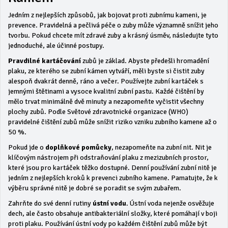
Jedním z nejlepších způsobů, jak bojovat proti zubnímu kameni, je
prevence. Pravidelná a pečlivá péče o zuby může významně snížit jeho
tvorbu. Pokud chcete mít zdravé zuby a krásný úsměv, následujte tyto
jednoduché, ale účinné postupy.
Pravdilné kartáčování
zubů je základ. Abyste předešli hromadění
plaku, ze kterého se zubní kámen vytváří, měli byste si čistit zuby
alespoň dvakrát denně, ráno a večer. Používejte zubní kartáček s
jemnými štětinami a vysoce kvalitní zubní pastu. Každé čištění by
mělo trvat minimálně dvě minuty a nezapomeňte vyčistit všechny
plochy zubů. Podle Světové zdravotnické organizace (WHO)
pravidelné čištění zubů může snížit riziko vzniku zubního kamene až o
50 %.
Pokud jde o
doplňkové pomůcky
, nezapomeňte na zubní nit. Nit je
klíčovým nástrojem při odstraňování plaku z mezizubních prostor,
které jsou pro kartáček těžko dostupné. Denní používání zubní nitě je
jedním z nejlepších kroků k prevenci zubního kamene. Pamatujte, že k
výběru správné nitě je dobré se poradit se svým zubařem.
Zahrňte do své denní rutiny
ústní vodu
. Ústní voda nejenže osvěžuje
dech, ale často obsahuje antibakteriální složky, které pomáhají v boji
proti plaku. Používání ústní vody po každém čištění zubů může být