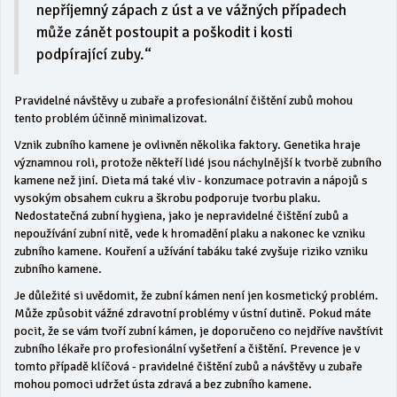
nepříjemný zápach z úst a ve vážných případech
může zánět postoupit a poškodit i kosti
podpírající zuby.“
Pravidelné návštěvy u zubaře a profesionální čištění zubů mohou
tento problém účinně minimalizovat.
Vznik zubního kamene je ovlivněn několika faktory. Genetika hraje
významnou roli, protože někteří lidé jsou náchylnější k tvorbě zubního
kamene než jiní. Dieta má také vliv - konzumace potravin a nápojů s
vysokým obsahem cukru a škrobu podporuje tvorbu plaku.
Nedostatečná zubní hygiena, jako je nepravidelné čištění zubů a
nepoužívání zubní nitě, vede k hromadění plaku a nakonec ke vzniku
zubního kamene. Kouření a užívání tabáku také zvyšuje riziko vzniku
zubního kamene.
Je důležité si uvědomit, že zubní kámen není jen kosmetický problém.
Může způsobit vážné zdravotní problémy v ústní dutině. Pokud máte
pocit, že se vám tvoří zubní kámen, je doporučeno co nejdříve navštívit
zubního lékaře pro profesionální vyšetření a čištění. Prevence je v
tomto případě klíčová - pravidelné čištění zubů a návštěvy u zubaře
mohou pomoci udržet ústa zdravá a bez zubního kamene.