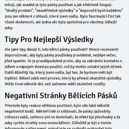
milují, jak snadné je tyto pásky používat a jak efektivně fungují.
"Skvělý produkt", "neuvěřitelné výsledky" a "doporučil bych každému"
jsou jen některé z ohlasů, které jsem našla. Bylo fascinující číst tak
různé zkušenosti, ale jedna věc byla společná pro všechny: bělejší
zuby.
Tipy Pro Nejlepší Výsledky
Ale jaké tipy dávají ti, kdo bělicí pásky používali? Mnozí recenzenti
doporučovali, aby byly pásky používány pravidelně, nejlépe večer,
před spaním. To je pravděpodobně proto, aby se zabránilo kontaktu s
jídlem a nápojem ihned po použití, což by mohlo oslabit jejich účinek.
Další důležitý tip, který jsem našla, byl ten, že bychom měli být
trpěliví. Bělení zubů není proces, který by přinesl okamžité výsledky.
Může trvat několik dní, než začneme vidět skutečné rozdíly.
Negativní Stránky Bělících Pásků
Přestože byly reakce většinou pozitivní, bylo zde také několik
negativních bodů. Někteří lidé si stěžovali, že pásky způsobily
citlivost zubů, zatímco jiní se domnívali, že efekt byl přechodný a že
zuby rychle ztratily svou novou bělost. Důležité je být o tomto
informován a připravený, pokud jste se rozhodli vyzkoušet tuto