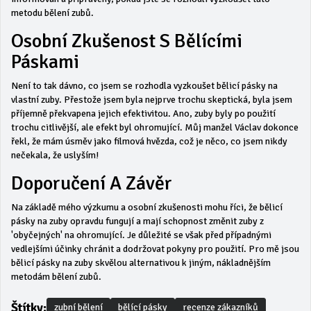
metodu bělení zubů.
Osobní Zkušenost S Bělícími
Páskami
Není to tak dávno, co jsem se rozhodla vyzkoušet bělicí pásky na
vlastní zuby. Přestože jsem byla nejprve trochu skeptická, byla jsem
příjemně překvapena jejich efektivitou. Ano, zuby byly po použití
trochu citlivější, ale efekt byl ohromující. Můj manžel Václav dokonce
řekl, že mám úsměv jako filmová hvězda, což je něco, co jsem nikdy
nečekala, že uslyším!
Doporučení A Závěr
Na základě mého výzkumu a osobní zkušenosti mohu říci, že bělicí
pásky na zuby opravdu fungují a mají schopnost změnit zuby z
'obyčejných' na ohromující. Je důležité se však před případnými
vedlejšími účinky chránit a dodržovat pokyny pro použití. Pro mě jsou
bělicí pásky na zuby skvělou alternativou k jiným, nákladnějším
metodám bělení zubů.
Štítky:
zubní bělení
bělící pásky
recenze zákazníků