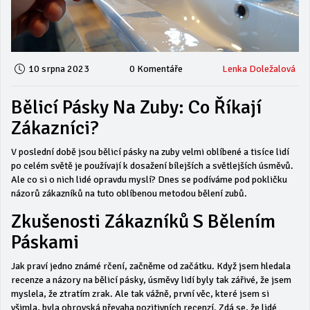
10 srpna 2023
0 Komentáře
Lenka Doležalová
Bělicí Pásky Na Zuby: Co Říkají
Zákazníci?
V poslední době jsou bělicí pásky na zuby velmi oblíbené a tisíce lidí
po celém světě je používají k dosažení bílejších a světlejších úsměvů.
Ale co si o nich lidé opravdu myslí? Dnes se podíváme pod pokličku
názorů zákazníků na tuto oblíbenou metodou bělení zubů.
Zkušenosti Zákazníků S Bělením
Páskami
Jak praví jedno známé rčení, začněme od začátku. Když jsem hledala
recenze a názory na bělicí pásky, úsměvy lidí byly tak zářivé, že jsem
myslela, že ztratím zrak. Ale tak vážně, první věc, které jsem si
všimla, byla obrovská převaha pozitivních recenzí. Zdá se, že lidé